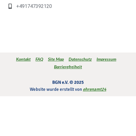
+491747392120
‎ ‎ ‎
‎‎ ‎ ‎ ‎
‎ ‎ ‎
‎ ‎ ‎
‎ ‎ ‎
Kontakt‎
FAQ
Site Map
Datenschutz‎
Impressum
Barrierefreiheit
BGN e.V. © 2025
Website wurde erstellt von
ehrenamt24