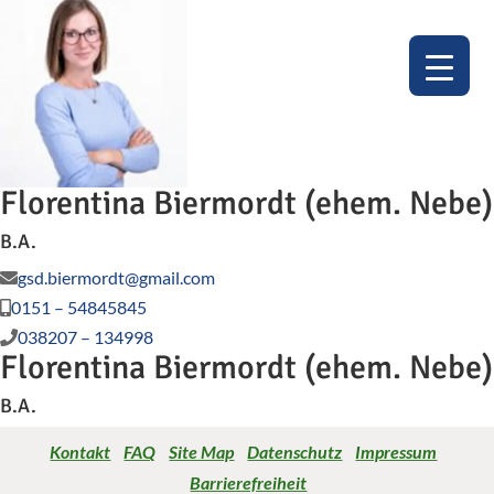
Florentina Biermordt (ehem. Nebe)
B.A.
gsd.biermordt@gmail.com
0151 – 54845845
038207 – 134998
Florentina Biermordt (ehem. Nebe)
B.A.
Kontakt‎
‎ ‎ ‎
FAQ
‎‎ ‎ ‎ ‎
Site Map
‎ ‎ ‎
Datenschutz‎
‎ ‎ ‎
Impressum
‎ ‎
‎
Barrierefreiheit