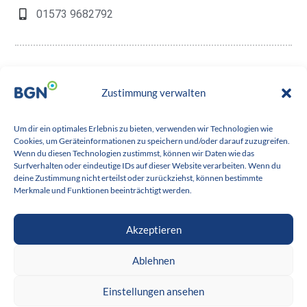
01573 9682792
Arbeitsleben Aus-, Fort- und
Weiterbildung Hochschule
Zustimmung verwalten
Einsatzgebiete:
Kindergarten/Schule Konferenzen und
Workshops Medizin Sonstiges, und
Um dir ein optimales Erlebnis zu bieten, verwenden wir Technologien wie
zwar: Englisch - DGS
Cookies, um Geräteinformationen zu speichern und/oder darauf zuzugreifen.
Wenn du diesen Technologien zustimmst, können wir Daten wie das
Surfverhalten oder eindeutige IDs auf dieser Website verarbeiten. Wenn du
deine Zustimmung nicht erteilst oder zurückziehst, können bestimmte
Merkmale und Funktionen beeinträchtigt werden.
Akzeptieren
Kontakt‎
‎ ‎ ‎
FAQ
‎‎ ‎ ‎ ‎
Site Map
‎ ‎ ‎
Datenschutz‎
‎ ‎ ‎
Impressum
‎ ‎
Ablehnen
‎
Barrierefreiheit
Einstellungen ansehen